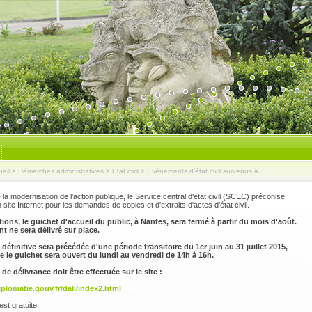
eil
>
Démarches administratives
>
Etat civil
>
Evénements d'état civil survenus à
la modernisation de l'action publique, le Service central d'état civil (SCEC) préconise
on site Internet pour les demandes de copies et d'extraits d'actes d'état civil.
ions, le guichet d'accueil du public, à Nantes, sera fermé à partir du mois d'août.
Mairie ouverte: Lun
 ne sera délivré sur place.
définitive sera précédée d'une période transitoire du 1er juin au 31 juillet 2015,
e le guichet sera ouvert du lundi au vendredi de 14h à 16h.
e délivrance doit être effectuée sur le site :
iplomatie.gouv.fr/dali/index2.html
st gratuite.