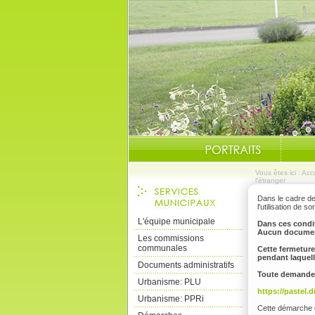
Vous êtes ici :
Accu
l'étranger
Dans le cadre de 
l'utilisation de s
L'équipe municipale
Dans ces condit
Aucun document
Les commissions
communales
Cette fermeture 
pendant laquell
Documents administratifs
Toute demande d
Urbanisme: PLU
https://pastel.d
Urbanisme: PPRi
Cette démarche e