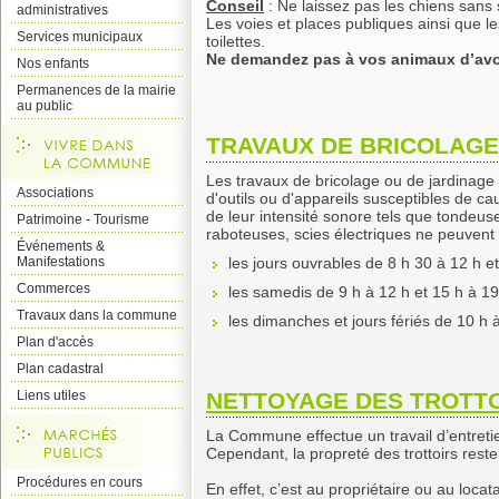
Conseil
: Ne laissez pas les chiens sans 
administratives
Les voies et places publiques ainsi que le
Services municipaux
toilettes.
Ne demandez pas à vos animaux d’avoi
Nos enfants
Permanences de la mairie
au public
TRAVAUX DE BRICOLAGE
Les travaux de bricolage ou de jardinage r
Associations
d'outils ou d'appareils susceptibles de c
de leur intensité sonore tels que tondeu
Patrimoine - Tourisme
raboteuses, scies électriques ne peuvent 
Événements &
Manifestations
les jours ouvrables de 8 h 30 à 12 h e
Commerces
les samedis de 9 h à 12 h et 15 h à 19
Travaux dans la commune
les dimanches et jours fériés de 10 h 
Plan d'accès
Plan cadastral
Liens utiles
NETTOYAGE DES TROTTO
La Commune effectue un travail d’entretien
Cependant, la propreté des trottoirs reste 
Procédures en cours
En effet, c’est au propriétaire ou au locat