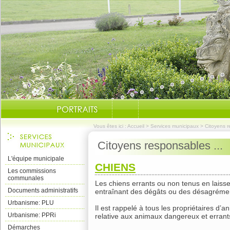
Vous êtes ici :
Accueil
>
Services municipaux
>
Citoyens 
Citoyens responsables ...
L'équipe municipale
CHIENS
Les commissions
communales
Les chiens errants ou non tenus en laiss
Documents administratifs
entraînant des dégâts ou des désagrémen
Urbanisme: PLU
Il est rappelé à tous les propriétaires d’
Urbanisme: PPRi
relative aux animaux dangereux et errant
Démarches