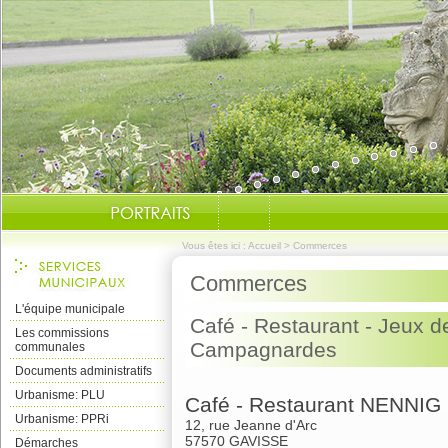
Vous êtes ici :
Accueil
>
Commerces
Commerces
L'équipe municipale
Café - Restaurant - Jeux de
Les commissions
Campagnardes
communales
Documents administratifs
Urbanisme: PLU
Café - Restaurant NENNIG
Urbanisme: PPRi
12, rue Jeanne d'Arc
57570 GAVISSE
Démarches