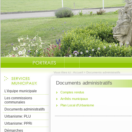
Vous êtes ici :
Accueil
>
Documents administratifs
Documents administratifs
L'équipe municipale
Comptes rendus
Les commissions
Arrêtés municipaux
communales
Plan Local d'Urbanisme
Documents administratifs
Urbanisme: PLU
Urbanisme: PPRi
Démarches