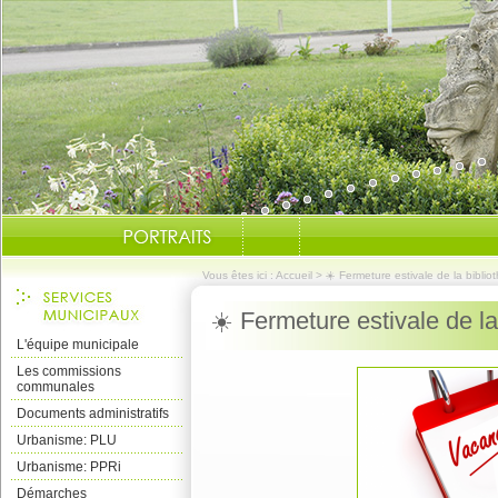
Vous êtes ici :
Accueil
>
☀️ Fermeture estivale de la biblio
☀️ Fermeture estivale de la
L'équipe municipale
Les commissions
communales
Documents administratifs
Urbanisme: PLU
Urbanisme: PPRi
Démarches