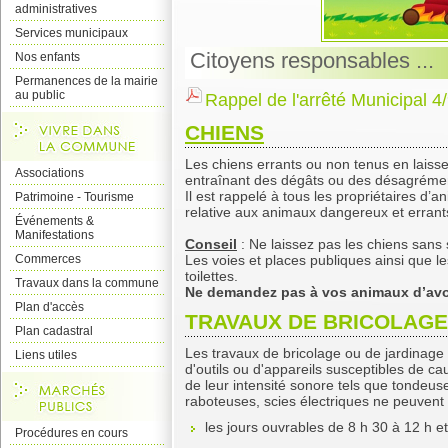
administratives
Services municipaux
Citoyens responsables ...
Nos enfants
Permanences de la mairie
au public
Rappel de l'arrêté Municipal 
CHIENS
Les chiens errants ou non tenus en laiss
Associations
entraînant des dégâts ou des désagrémen
Il est rappelé à tous les propriétaires d’
Patrimoine - Tourisme
relative aux animaux dangereux et errant
Événements &
Manifestations
Conseil
: Ne laissez pas les chiens sans 
Commerces
Les voies et places publiques ainsi que le
toilettes.
Travaux dans la commune
Ne demandez pas à vos animaux d’avoi
Plan d'accès
TRAVAUX DE BRICOLAGE
Plan cadastral
Les travaux de bricolage ou de jardinage r
Liens utiles
d'outils ou d'appareils susceptibles de c
de leur intensité sonore tels que tondeu
raboteuses, scies électriques ne peuvent 
les jours ouvrables de 8 h 30 à 12 h e
Procédures en cours